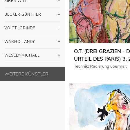
SIBER WILLI
UECKER GÜNTHER
VOIGT JORINDE
WARHOL ANDY
O.T. (DREI GRAZIEN - 
WESELY MICHAEL
URTEIL DES PARIS) 3,
Technik: Radierung übermalt
WEITERE KÜNSTLER