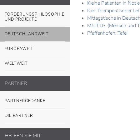
Kleine Patienten in Not e
Kiel: Therapeutischer Le
FÖRDERUNGSPHILOSOPHIE
Mittagstische in Deutsc
UND PROJEKTE
M.U.T.I.G. (Mensch und T
Pfaffenhofen: Tafel
DEUTSCHLANDWEIT
EUROPAWEIT
WELTWEIT
PARTNER
PARTNERGEDANKE
DIE PARTNER
HELFEN SIE MIT