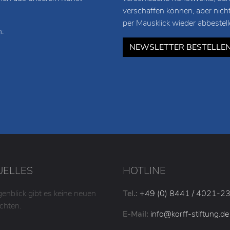
verschaffen können, aber nich
per Mausklick wieder abbestell
:
NEWSLETTER BESTELLE
UELLES
HOTLINE
enblick gibt es keine neuen
Tel.:
+49 (0) 8441 / 4021-2
chten.
E-Mail:
info
@korff-stiftung
.de