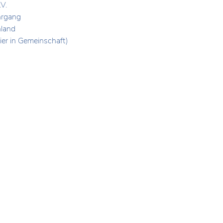
.V.
hrgang
hland
ier in Gemeinschaft)