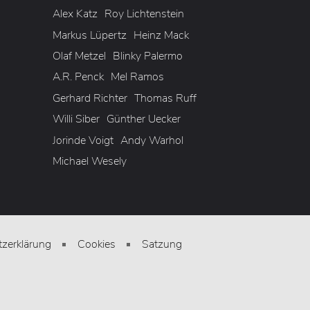
Alex Katz
Roy Lichtenstein
Markus Lüpertz
Heinz Mack
Olaf Metzel
Blinky Palermo
A.R. Penck
Mel Ramos
Gerhard Richter
Thomas Ruff
Willi Siber
Günther Uecker
Jorinde Voigt
Andy Warhol
Michael Wesely
zerklärung
Cookies
Satzung