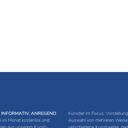
URZ, INFORMATIV, ANREGEND
Künstler im Focus: Vorstellung
 im Monat kostenlos und
Auswahl von mehreren Werken 
ionen aus unserem Kunst-
verschiedene Kunstwerke, damit