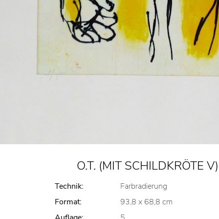
O.T. (MIT SCHILDKRÖTE V)
Technik:
Farbradierung
Format:
93,8 x 68,8 cm
Auflage:
5