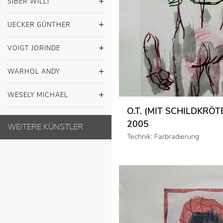
SIBER WILLI
UECKER GÜNTHER
VOIGT JORINDE
WARHOL ANDY
WESELY MICHAEL
O.T. (MIT SCHILDKRÖT
2005
WEITERE KÜNSTLER
Technik: Farbradierung