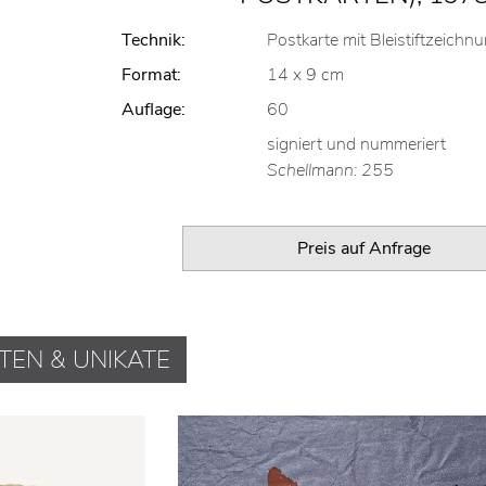
Technik:
Postkarte mit Bleistiftzeichn
Format:
14 x 9 cm
Auflage:
60
signiert und nummeriert
Schellmann: 255
Preis auf Anfrage
TEN & UNIKATE