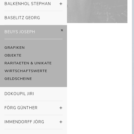
BALKENHOL STEPHAN
BASELITZ GEORG
BEUYS JOSEPH
GRAFIKEN
OBJEKTE
RARITAETEN & UNIKATE
WIRTSCHAFTSWERTE
GELDSCHEINE
DOKOUPIL JIRI
FÖRG GÜNTHER
IMMENDORFF JÖRG