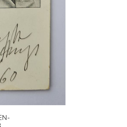
EN-
8