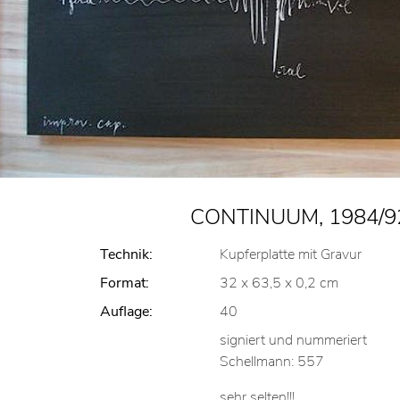
CONTINUUM, 1984/9
Technik:
Kupferplatte mit Gravur
Format:
32 x 63,5 x 0,2 cm
Auflage:
40
signiert und nummeriert
Schellmann: 557
sehr selten!!!