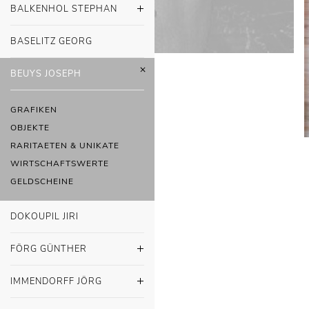
BALKENHOL STEPHAN
BASELITZ GEORG
BEUYS JOSEPH
GRAFIKEN
OBJEKTE
RARITAETEN & UNIKATE
WIRTSCHAFTSWERTE
GELDSCHEINE
DOKOUPIL JIRI
FÖRG GÜNTHER
IMMENDORFF JÖRG