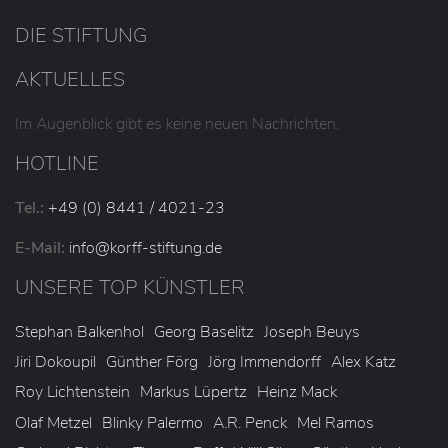
DIE STIFTUNG
AKTUELLES
Im Augenblick gibt es keine neuen Nachrichten.
HOTLINE
Tel.:
+49 (0) 8441 / 4021-23
E-Mail:
info
@korff-stiftung
.de
UNSERE TOP KÜNSTLER
Stephan Balkenhol
Georg Baselitz
Joseph Beuys
Jiri Dokoupil
Günther Förg
Jörg Immendorff
Alex Katz
Roy Lichtenstein
Markus Lüpertz
Heinz Mack
Olaf Metzel
Blinky Palermo
A.R. Penck
Mel Ramos