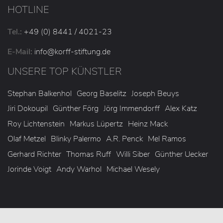
HOTLINE
Tel.:
+49 (0) 8441 / 4021-23
E-Mail:
info
@korff-stiftung
.de
UNSERE TOP KÜNSTLER
Stephan Balkenhol
Georg Baselitz
Joseph Beuys
Jiri Dokoupil
Günther Förg
Jörg Immendorff
Alex Katz
Roy Lichtenstein
Markus Lüpertz
Heinz Mack
Olaf Metzel
Blinky Palermo
A.R. Penck
Mel Ramos
Gerhard Richter
Thomas Ruff
Willi Siber
Günther Uecker
Jorinde Voigt
Andy Warhol
Michael Wesely