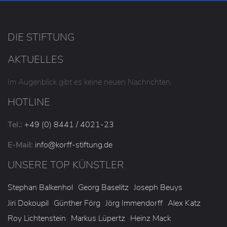
DIE STIFTUNG
AKTUELLES
Im Augenblick gibt es keine neuen Nachrichten.
HOTLINE
Tel.:
+49 (0) 8441 / 4021-23
E-Mail:
info
@korff-stiftung
.de
UNSERE TOP KÜNSTLER
Stephan Balkenhol
Georg Baselitz
Joseph Beuys
Jiri Dokoupil
Günther Förg
Jörg Immendorff
Alex Katz
Roy Lichtenstein
Markus Lüpertz
Heinz Mack