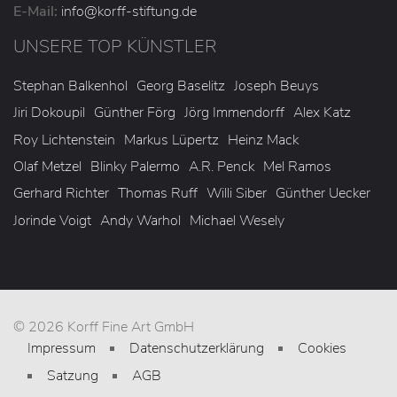
E-Mail:
info
@korff-stiftung
.de
UNSERE TOP KÜNSTLER
Stephan Balkenhol
Georg Baselitz
Joseph Beuys
Jiri Dokoupil
Günther Förg
Jörg Immendorff
Alex Katz
Roy Lichtenstein
Markus Lüpertz
Heinz Mack
Olaf Metzel
Blinky Palermo
A.R. Penck
Mel Ramos
Gerhard Richter
Thomas Ruff
Willi Siber
Günther Uecker
Jorinde Voigt
Andy Warhol
Michael Wesely
© 2026 Korff Fine Art GmbH
Impressum
Datenschutzerklärung
Cookies
Satzung
AGB