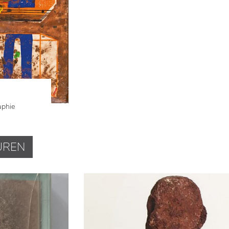
aphie
UREN