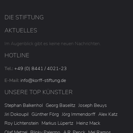
DIE STIFTUNG
AKTUELLES
Im Augenblick gibt es keine neuen Nachrichten.
HOTLINE
Tel.:
+49 (0) 8441 / 4021-23
E-Mail:
info
@korff-stiftung
.de
UNSERE TOP KÜNSTLER
Stephan Balkenhol
Georg Baselitz
Joseph Beuys
Jiri Dokoupil
Günther Förg
Jörg Immendorff
Alex Katz
Roy Lichtenstein
Markus Lüpertz
Heinz Mack
Olaf Metzel
Blinky Palermo
A.R. Penck
Mel Ramos