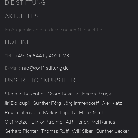
DIE STIFTUNG
AKTUELLES
Im Augenblick gibt es keine neuen Nachrichten.
HOTLINE
Tel.:
+49 (0) 8441 / 4021-23
E-Mail:
info
@korff-stiftung
.de
UNSERE TOP KÜNSTLER
Stephan Balkenhol
Georg Baselitz
Joseph Beuys
Jiri Dokoupil
Günther Förg
Jörg Immendorff
Alex Katz
Roy Lichtenstein
Markus Lüpertz
Heinz Mack
Olaf Metzel
Blinky Palermo
A.R. Penck
Mel Ramos
Gerhard Richter
Thomas Ruff
Willi Siber
Günther Uecker