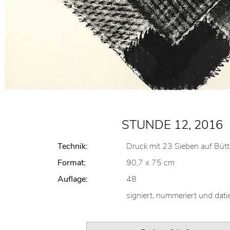
STUNDE 12, 2016
Technik:
Druck mit 23 Sieben auf Büt
Format:
90,7 x 75 cm
Auflage:
48
signiert, nummeriert und dati