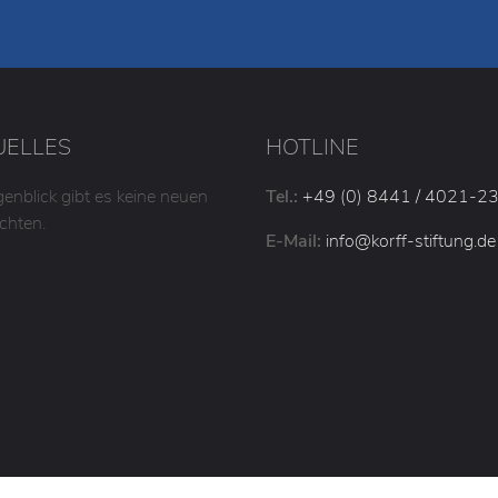
UELLES
HOTLINE
enblick gibt es keine neuen
Tel.:
+49 (0) 8441 / 4021-2
chten.
E-Mail:
info
@korff-stiftung
.de