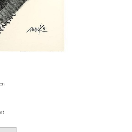
ten
ert