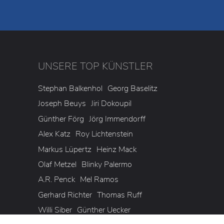
UNSERE TOP KÜNSTLER
3
Stephan Balkenhol
Georg Baselitz
Joseph Beuys
Jiri Dokoupil
Günther Förg
Jörg Immendorff
Alex Katz
Roy Lichtenstein
Markus Lüpertz
Heinz Mack
Olaf Metzel
Blinky Palermo
A.R. Penck
Mel Ramos
Gerhard Richter
Thomas Ruff
Willi Siber
Günther Uecker