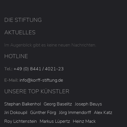
DIE STIFTUNG
AKTUELLES
Im Augenblick gibt es keine neuen Nachrichten.
HOTLINE
Tel.:
+49 (0) 8441 / 4021-23
E-Mail:
info
@korff-stiftung
.de
UNSERE TOP KÜNSTLER
Stephan Balkenhol
Georg Baselitz
Joseph Beuys
Jiri Dokoupil
Günther Förg
Jörg Immendorff
Alex Katz
Roy Lichtenstein
Markus Lüpertz
Heinz Mack