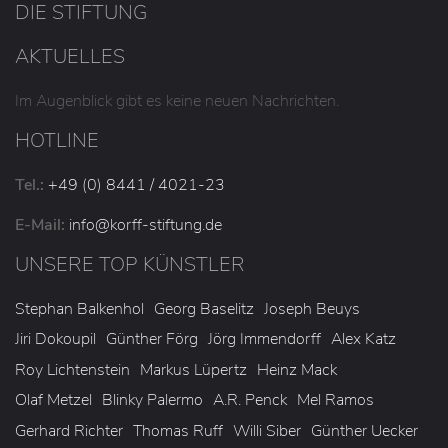
DIE STIFTUNG
AKTUELLES
Im Augenblick gibt es keine neuen Nachrichten.
HOTLINE
Tel.:
+49 (0) 8441 / 4021-23
E-Mail:
info
@korff-stiftung
.de
UNSERE TOP KÜNSTLER
Stephan Balkenhol
Georg Baselitz
Joseph Beuys
Jiri Dokoupil
Günther Förg
Jörg Immendorff
Alex Katz
Roy Lichtenstein
Markus Lüpertz
Heinz Mack
Olaf Metzel
Blinky Palermo
A.R. Penck
Mel Ramos
Gerhard Richter
Thomas Ruff
Willi Siber
Günther Uecker