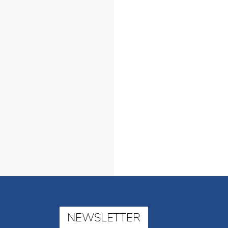
NEWSLETTER
E-Mail-Angebot für Kunstinteressierte: K
Unsere Kunden und Abonnenten erhalten einmal
unverbindlich per E-Mail die aktuellen Informat
Verkauf.