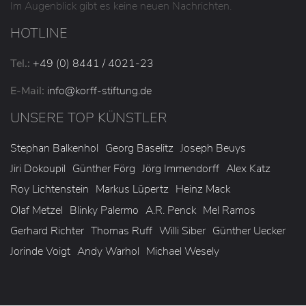
Im Augenblick gibt es keine neuen Nachrichten.
HOTLINE
Tel.:
+49 (0) 8441 / 4021-23
E-Mail:
info
@korff-stiftung
.de
UNSERE TOP KÜNSTLER
Stephan Balkenhol
Georg Baselitz
Joseph Beuys
Jiri Dokoupil
Günther Förg
Jörg Immendorff
Alex Katz
Roy Lichtenstein
Markus Lüpertz
Heinz Mack
Olaf Metzel
Blinky Palermo
A.R. Penck
Mel Ramos
Gerhard Richter
Thomas Ruff
Willi Siber
Günther Uecker
Jorinde Voigt
Andy Warhol
Michael Wesely