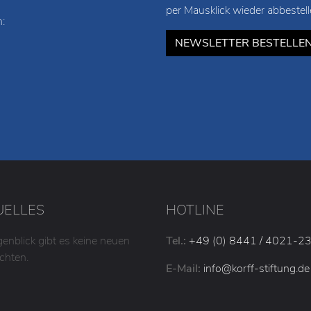
URZ, INFORMATIV, ANREGEND
Künstler im Focus: Vorstellung
 im Monat kostenlos und
Auswahl von mehreren Werken 
ionen aus unserem Kunst-
verschiedene Kunstwerke, damit
verschaffen können, aber nich
per Mausklick wieder abbestell
:
NEWSLETTER BESTELLE