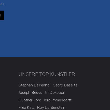
 meist eines Künstlers mit Lebenslauf und einer
und das in der Regel beschränkt auf rund 20
 Sie sich in kurzer Zeit einen Überblick
t zu viel Zeit verschwenden. Und Sie können es
en.
N