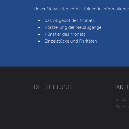
NEWSLETTER
E-Mail-Angebot für Kunstinteressierte: K
Unsere Kunden und Abonnenten erhalten einmal
unverbindlich per E-Mail die aktuellen Informat
Verkauf.
Unser Newsletter enthält folgende Informationen
das Angebot des Monats
Vorstellung der Neuzugänge
Künstler des Monats
Einzelstücke und Raritäten