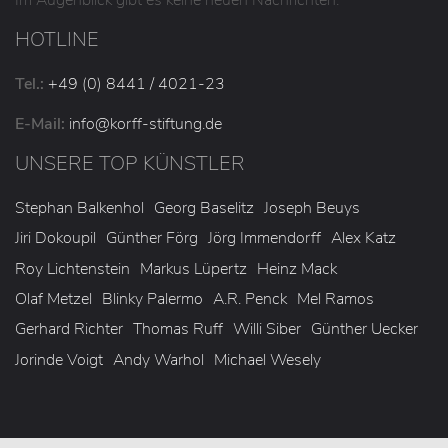
HOTLINE
Tel.:
+49 (0) 8441 / 4021-23
E-Mail:
info
@korff-stiftung
.de
UNSERE TOP KÜNSTLER
Stephan Balkenhol
Georg Baselitz
Joseph Beuys
Jiri Dokoupil
Günther Förg
Jörg Immendorff
Alex Katz
Roy Lichtenstein
Markus Lüpertz
Heinz Mack
Olaf Metzel
Blinky Palermo
A.R. Penck
Mel Ramos
Gerhard Richter
Thomas Ruff
Willi Siber
Günther Uecker
Jorinde Voigt
Andy Warhol
Michael Wesely