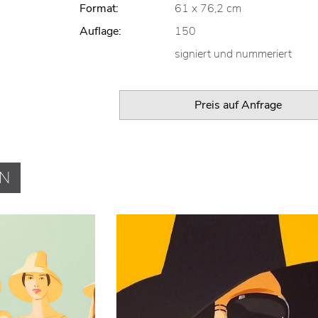
Format:
61 x 76,2 cm
Auflage:
150
signiert und nummeriert
Preis auf Anfrage
EN