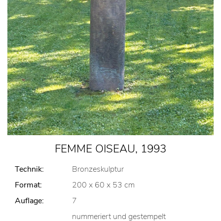
FEMME OISEAU, 1993
Technik:
Bronzeskulptur
Format:
200 x 60 x 53 cm
Auflage:
7
nummeriert und gestempelt