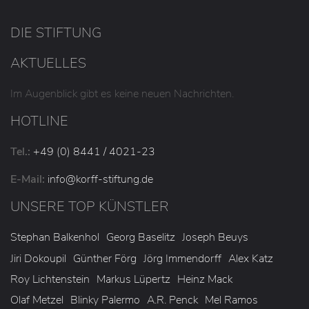
DIE STIFTUNG
AKTUELLES
Im Augenblick gibt es keine neuen Nachrichten.
HOTLINE
Tel.:
+49 (0) 8441 / 4021-23
E-Mail:
info
@korff-stiftung
.de
UNSERE TOP KÜNSTLER
Stephan Balkenhol
Georg Baselitz
Joseph Beuys
Jiri Dokoupil
Günther Förg
Jörg Immendorff
Alex Katz
Roy Lichtenstein
Markus Lüpertz
Heinz Mack
Olaf Metzel
Blinky Palermo
A.R. Penck
Mel Ramos