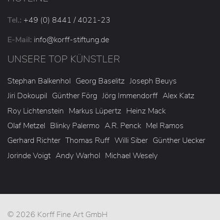
Tel.:
+49 (0) 8441 / 4021-23
E-Mail:
info
@korff-stiftung
.de
UNSERE TOP KÜNSTLER
Stephan Balkenhol
Georg Baselitz
Joseph Beuys
Jiri Dokoupil
Günther Förg
Jörg Immendorff
Alex Katz
Roy Lichtenstein
Markus Lüpertz
Heinz Mack
Olaf Metzel
Blinky Palermo
A.R. Penck
Mel Ramos
Gerhard Richter
Thomas Ruff
Willi Siber
Günther Uecker
Jorinde Voigt
Andy Warhol
Michael Wesely
© 2026 Korff Fine Art GmbH