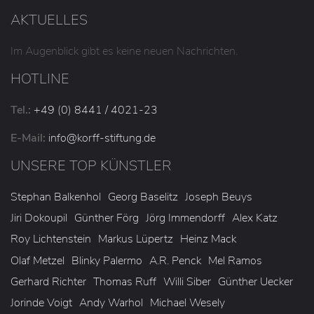
AKTUELLES
Im Augenblick gibt es keine neuen Nachrichten.
HOTLINE
Tel.:
+49 (0) 8441 / 4021-23
E-Mail:
info
@korff-stiftung
.de
UNSERE TOP KÜNSTLER
Stephan Balkenhol
Georg Baselitz
Joseph Beuys
Jiri Dokoupil
Günther Förg
Jörg Immendorff
Alex Katz
Roy Lichtenstein
Markus Lüpertz
Heinz Mack
Olaf Metzel
Blinky Palermo
A.R. Penck
Mel Ramos
Gerhard Richter
Thomas Ruff
Willi Siber
Günther Uecker
Jorinde Voigt
Andy Warhol
Michael Wesely