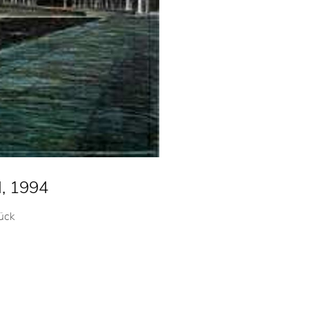
, 1994
tück