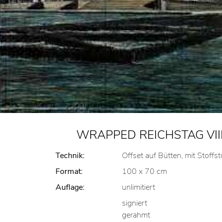
WRAPPED REICHSTAG VIII
Technik:
Offset auf Bütten, mit Stoffs
Format:
100 x 70 cm
Auflage:
unlimitiert
signiert
gerahmt