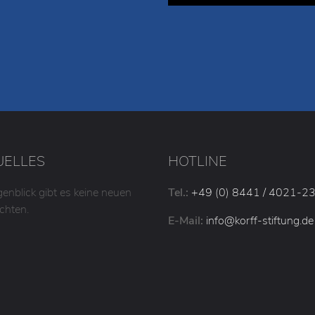
UELLES
HOTLINE
enblick gibt es keine neuen
Tel.:
+49 (0) 8441 / 4021-2
chten.
E-Mail:
info
@korff-stiftung
.de