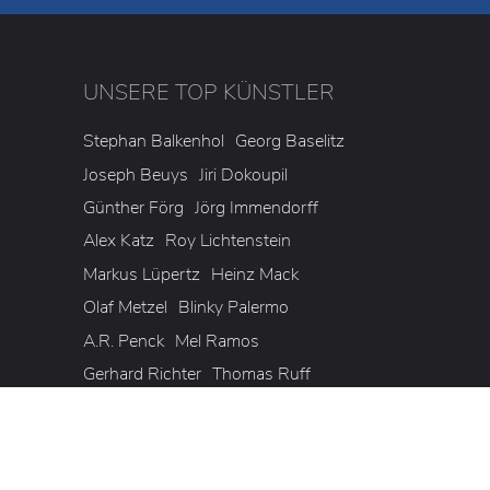
UNSERE TOP KÜNSTLER
3
Stephan Balkenhol
Georg Baselitz
Joseph Beuys
Jiri Dokoupil
Günther Förg
Jörg Immendorff
Alex Katz
Roy Lichtenstein
Markus Lüpertz
Heinz Mack
Olaf Metzel
Blinky Palermo
A.R. Penck
Mel Ramos
Gerhard Richter
Thomas Ruff
Willi Siber
Günther Uecker
Jorinde Voigt
Andy Warhol
Michael Wesely