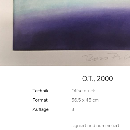
O.T., 2000
Technik:
Offsetdruck
Format:
56,5 x 45 cm
Auflage:
3
signiert und nummeriert