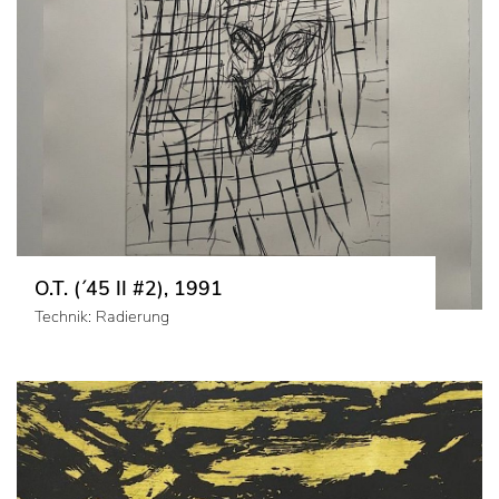
O.T. (´45 II #2), 1991
Technik: Radierung