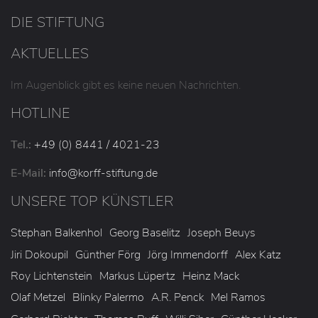
DIE STIFTUNG
AKTUELLES
Im Augenblick gibt es keine neuen Nachrichten.
HOTLINE
Tel.:
+49 (0) 8441 / 4021-23
E-Mail:
info
@korff-stiftung
.de
UNSERE TOP KÜNSTLER
Stephan Balkenhol
Georg Baselitz
Joseph Beuys
Jiri Dokoupil
Günther Förg
Jörg Immendorff
Alex Katz
Roy Lichtenstein
Markus Lüpertz
Heinz Mack
Olaf Metzel
Blinky Palermo
A.R. Penck
Mel Ramos