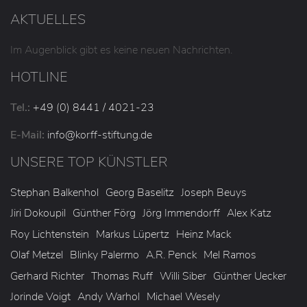
DIE STIFTUNG
AKTUELLES
Im Augenblick gibt es keine neuen Nachrichten.
HOTLINE
Tel.:
+49 (0) 8441 / 4021-23
E-Mail:
info
@korff-stiftung
.de
UNSERE TOP KÜNSTLER
Stephan Balkenhol
Georg Baselitz
Joseph Beuys
Jiri Dokoupil
Günther Förg
Jörg Immendorff
Alex Katz
Roy Lichtenstein
Markus Lüpertz
Heinz Mack
Olaf Metzel
Blinky Palermo
A.R. Penck
Mel Ramos
Gerhard Richter
Thomas Ruff
Willi Siber
Günther Uecker