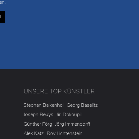
en.
N
UNSERE TOP KÜNSTLER
3
Stephan Balkenhol
Georg Baselitz
Joseph Beuys
Jiri Dokoupil
Günther Förg
Jörg Immendorff
Alex Katz
Roy Lichtenstein