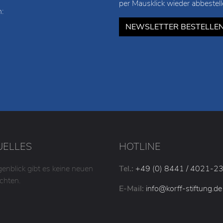
per Mausklick wieder abbestell
:
NEWSLETTER BESTELLE
UELLES
HOTLINE
enblick gibt es keine neuen
Tel.:
+49 (0) 8441 / 4021-2
chten.
E-Mail:
info
@korff-stiftung
.de