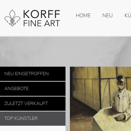
HOME
NEU
K
NEU EINGETROFFEN
ANGEBOTE
ZULETZT VERKAUFT
TOP KÜNSTLER