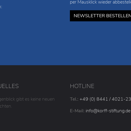
per Mausklick wieder abbestell
:
NEWSLETTER BESTELLE
UELLES
HOTLINE
enblick gibt es keine neuen
Tel.:
+49 (0) 8441 / 4021-2
chten.
E-Mail:
info
@korff-stiftung
.de