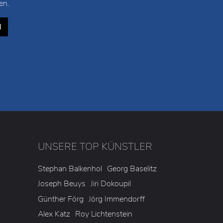
en.
N
UNSERE TOP KÜNSTLER
3
Stephan Balkenhol
Georg Baselitz
Joseph Beuys
Jiri Dokoupil
Günther Förg
Jörg Immendorff
Alex Katz
Roy Lichtenstein