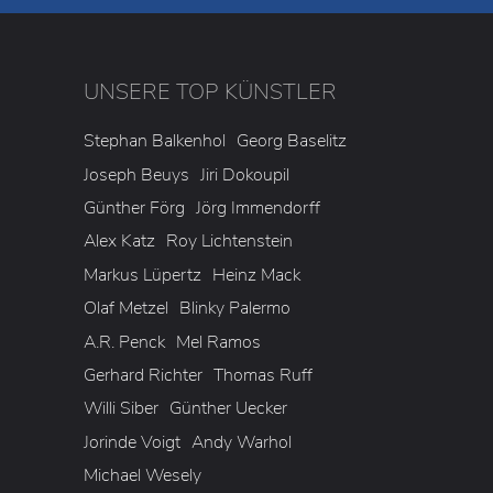
UNSERE TOP KÜNSTLER
3
Stephan Balkenhol
Georg Baselitz
Joseph Beuys
Jiri Dokoupil
Günther Förg
Jörg Immendorff
Alex Katz
Roy Lichtenstein
Markus Lüpertz
Heinz Mack
Olaf Metzel
Blinky Palermo
A.R. Penck
Mel Ramos
Gerhard Richter
Thomas Ruff
Willi Siber
Günther Uecker
Jorinde Voigt
Andy Warhol
Michael Wesely