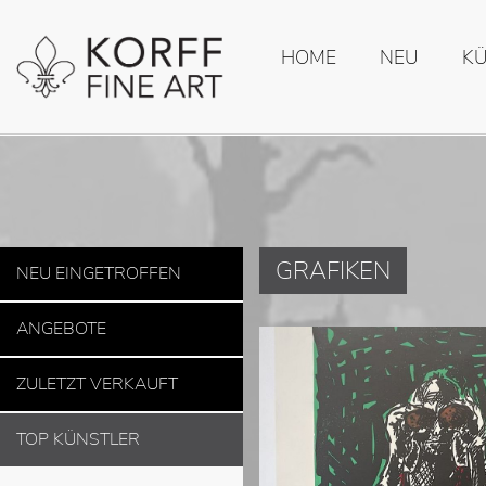
HOME
NEU
K
GRAFIKEN
NEU EINGETROFFEN
ANGEBOTE
ZULETZT VERKAUFT
TOP KÜNSTLER