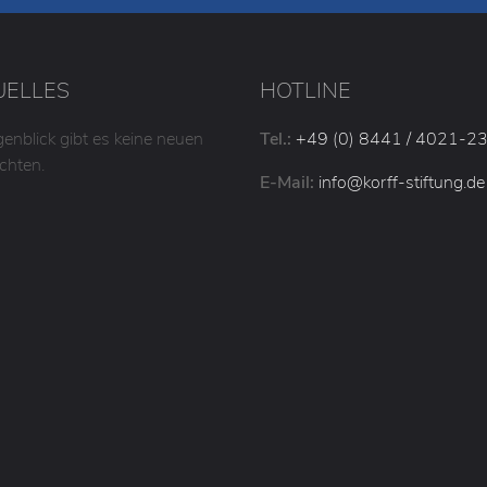
UELLES
HOTLINE
enblick gibt es keine neuen
Tel.:
+49 (0) 8441 / 4021-2
chten.
E-Mail:
info
@korff-stiftung
.de